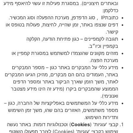
ובאתרים חיצוניים). במסגרת פעילות זו עשוי להיאסף מידע
כדלקמן:
כתובתIP , סוג הדפדפן, מערכת ההפעלה וסוג המכשיר.
דפים שנצפו באתר, זמן שהייה, לחיצות, פעולות בטופס או
קישור.
תגובה לקמפיינים – כגון פתיחת הודעה, הקלקה
בקמפיין וכיו״ב.
מזהים מקוונים שהוצמדו למשתמש במסגרת קמפיין או
מערכת הפצה.
מידע כללי על המבקרים באתר כגון – מספר המבקרים
באתר, העמודים בהם הם מבקרים, מהיכן הגיעו המבקרים
לאתר, משך הזמן שארך הביקור באתר ומספר הדפים
הממוצע שהמבקרים ביקרו (מידע זה הינו מידע מצטבר
ואנונימי).
מידע כללי על המשתמשים באפליקציות של החברה, כגון –
מספר משתמשים, האזורים בהם שהו, משך זמן השימוש
ותדירות השימוש.
קבצי 'עוגיות' (
Cookies
) וטכנולוגיות דומות: באתר נעשה
שימוש בקבצי 'עוגיות' (Cookies) לצורך תפעולו השוטף