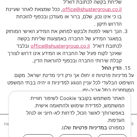
שליחת בקשה לכתובת דוא"ל
office@shustergroup.co.il
, ככל שמצאת לאחר שעיינת
בו כי אינו נכון, שלם, ברור או מעודכן ובכפוף להוכחת
הדרוש תיקון .
הנך רשאי לפנות ולבקש למחוק את המידע האישי המוחזק
במאגר המידע של החברה באמצעות שליחת בקשה
לכתובת דוא"ל
office@shustergroup.co.il
ובלבד
שאינך לקוח פעיל של החברה או המידע אינו דרוש לצורך
קבלת שירותי החברה ובכפוף להוראות הדין..
הדין החל
על מדיניות פרטיות זו יחולו אך ורק דיני מדינת ישראל. מקום
השיפוט הבלעדי לכל עניין הנוגע למדיניות זו יהיה בבתי המשפט
המוסמכים בתל אביב-יפו.
האתר משתמש בקובצי Cookie לשיפור חוויית
המשתמש, למדידת שימוש ולהתאמה אישית.
באפשרותך לאשר הכול, לדחות לא-חיוני או לנהל
העדפות.
2019 © All rights reserved to The Naveh Shuster Group
הצהרת נגישות
כמפורט
במדיניות פרטיות
שלנו.
מדיניות פרטיות