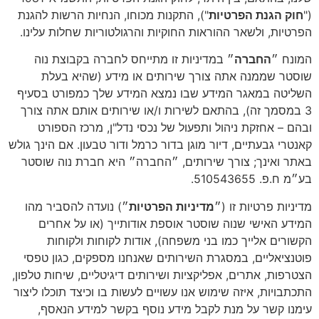
("
חוק הגנת הפרטיות
"), התקנות מכוחו, הנחיות הרשות להגנת
הפרטיות, ולשאר ההוראות החוקיות והרגולטוריות שחלות עלינו.
המונח ״
החברה
״ במדיניות זו מתייחס לחברה בקבוצת נוה
שוסטר שממנה אתה צורך שירותים או מידע (שהיא בעלת
השליטה במאגר המידע שבו נמצא המידע שלך כמפורט בסעיף
3 במסמך זה), בהתאם לשירות ו/או שירותים אותם אתה צורך
ובהם – אחזקת ניהול ותפעול של נכסי נדל"ן, מרכז הספורט
קאנטרי גבעתיים, דיור מוגן בדור כרמל ודור טבעון. אם הינך גולש
באתר ואינך; צורך שירותים, ״החברה״ היא חברת נוה שוסטר
בע״מ ח.פ. 510543655.
מדיניות פרטיות זו (״
מדיניות הפרטיות
״) נועדה להסביר מהו
המידע האישי שנוה שוסטר אוספת אודותייך (או על אחרים
הקשורים אלייך כמו בני משפחה), אודות לקוחות ולקוחות
פוטנציאליים, במסגרת השירותים שאנחנו מספקים, כגון טפסי
הצטרפות, אתרים, אפליקציות ושירותים דיגיטליים, שיחות טלפון,
התכתבויות, איזה שימוש אנו עשויים לעשות בו וכיצד תוכלו ליצור
עימנו קשר על מנת לקבל מידע נוסף בקשר למידע הנאסף,