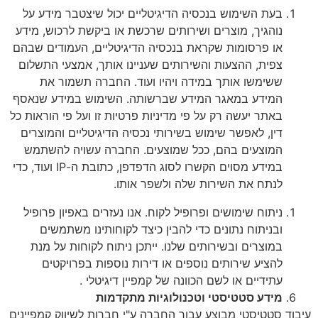
בעת השימוש בנכסיה הדיגיטליים יכול שיצטבר מידע על
נוהגיך, מוצרים ושירותים שרכשת או ביקשת לרכוש, מידע
או פרסומות שקראת בנכסיה הדיגיטליים, העמודים שבהם
צפית, ההצעות והשירותים שעניינו אותך, אמצעי התשלום
ששימשו אותך במידה ויהיו ועוד. החברה תשמור את
המידע במאגר המידע שברשותה. השימוש במידע שנאסף
באתר יעשה רק על פי מדיניות פרטיות זו ועל פי הוראות כל
דין, לאפשר שימוש בשירותי נכסיה הדיגיטליים והמוצרים
המוצעים בהם, ככל שמוצעים. החברה עשויה להשתמש
במידע מסוים הקשרו לסוג הדפדפן, כתובת ה-IP ועוד, כדי
לנתח את השירות שלה ולשפר אותו.
ניתוח שימושים ופרופיל לקוח. אנו נעזרים באפיון פרופיל
ובניתוח נתונים כדי להבין כיצד לקוחותינו משתמשים
במוצרים ובשירותים שלנו. ייתכן ניתוח לקוחות על מנת
להציע שירותים נוספים או דירות נוספות בפרויקטים
עתידיים או לשם הכוונה של קמפיין דיגיטלי .
מידע סטטיסטי וטכנולוגיות מתקדמות
עיבוד סטטיסטי מבוצע עבור החברה ע"י חברות לשיווק קמפיינים