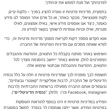
לפרטיותך ועל מנת לממש את זכויותיך.
בתמצית, מדיניות פרטיות זו נועדה להציג בפניך – כלקוח קיים,
לקוח פוטנציאלי, מבקר באתר, או כל אדם אחר המוסר לנו מידע
כאמור, כיצד אנו אוספים מידע אישי, באילו אמצעים, לאילו
מטרות, ואילו זכויות עומדות לרשותך בקשר למידע זה.
אנא הקדש מספר דקות לקריאת מסמך מדיניות פרטיות זה, כדי
לוודא שאתה מסכים עם מדיניות הפרטיות של החברה.
השימוש באתר מותנה בקבלת כל התנאים, ההודעות וההגבלים
המפורטים להלן. שימוש באתר ייחשב כהסכמה מצדך לכל
התנאים, ההודעות וההגבלות שבתנאי שימוש אלה.
תשומת לבך מופנית לכך שמדיניות פרטיות זו חלה על
כלל נכסיה
הדיגיטליים
של החברה, לרבות אפליקציית "קאנטרי גבעתיים",
ובעמודים אותם החברה מפעילה ברשתות החברתיות (לרבות
Facebook, Instagram וכו') (להלן: "
נכסיה הדיגיטליים
").
המידע במדיניות פרטיות זו הינו בנוסף להוראות העוסקות
בפרטיות המידע, אשר ייתכן שנמסרו לך בנפרד, למשל במסגרת