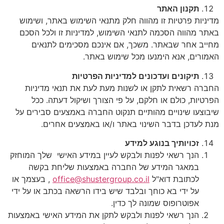
תקנון האתר
מדיניות פרטיות זו מהווה חלק מתנאי השימוש באתר, ושימוש
באתר מהווה הסכמה לתנאי השימוש, למדיניות זו ולכל הסכם
מחייב אחר שבאתר. משכך, אם אינכם מסכימים לתנאים
האמורים, אנא הימנעו מכל שימוש באתר.
תיקונים ועדכונים למדיניות הפרטיות
החברה רשאית לתקן או לשנות מעת לעת את תנאי מדיניות
הפרטיות, כולם או חלקם, על פי הצורך ושיקול דעתה. ככל
שיבוצעו שינויים מהותיים תנקוט החברה באמצעים סבירים על
מנת לעדכן בדבר השינוי באתר ו/או באמצעים אחרים.
זכויותיך בנוגע למידע
הנך רשאי לפנות ולבקש לעיין במידע האישי שלך המוחזק
במאגר המידע של החברה באמצעות שליחת בקשה
לכתובת דוא"ל
office@shustergroup.co.il
, בעצמך או
על ידי בא כוחך ובלבד שיש בידו הרשאה בכתב או על ידי
אפוטרופוס שמונה לך כדין.
הנך רשאי לפנות ולבקש לתקן את המידע האישי באמצעות