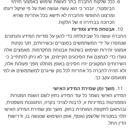
ככל שלקוח החברה בחר לעשות שימוש באמצעי הזיהוי
הביומטרי, יובהר כי הוא עשה ועושה זאת על פי שיקול דעתו
ומרצונו החופשי והחברה לא תישא בכל אחריות שהיא
הכרוכה בבחירה זו של הלקוח.
אבטחת מידע וסודיות
החברה עושה כל שביכולתה כדי להגן על סודיות המידע והנתונים
שנמסרו על ידי המשתמשים במוצרים ובשירותים, תוך נקיטת
אמצעי זהירות ושימוש בשיטות אבטחה מתקדמות. מאמצים אלה
נועדו כדי לצמצם את הסיכונים הקיימים, אך לא ניתן להתחייב כי
השירותים המקוונים יהיו חסינים באופן מוחלט מפני פעולות אלה,
ולא תהיה לחברה כל אחריות לכל נזק שייגרם למשתמשים או למי
מטעמם עקב כך.
משך זמן שמירת המידע האישי
המידע האישי נשמר כל עוד המידע נחוץ לשם השגת המטרות
המפורטות במדיניות זו, לרבות לצרכי בקרה, התגוננות משפטית,
ובהתאם לתקופה המותרת בחוק. משך זמן שמירת המידע האישי
תלוי במטרות שלשמן נאסף, אופן השימוש שנעשה בו, ודרישות
הדין החל.