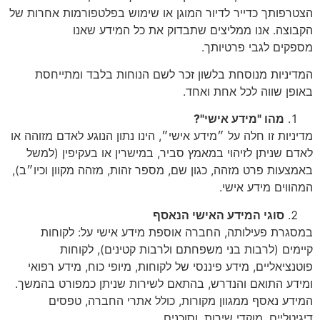
הצטרפותך כדייר לדיור המוגן או שימוש בפלטפורמות אחרות של
הקבוצה. אנו ממליצים שתבדוק את כל המידע שאנו
מספקים לגבי פרטיותך.
המדיניות מנוסחת בלשון זכר לשם הנוחות בלבד ומתייחסת
באופן שווה לכל אחת ואחד.
מהו "מידע אישי"?
מדיניות זו חלה על ״מידע אישי״, הינו נתון הנוגע לאדם מזוהה או
לאדם שניתן לזיהוי במאמץ סביר, במישרין או בעקיפין (למשל
באמצעות פרט מזהה, כגון שם, מספר זהות, מזהה מקוון וכיו״ב),
המהווים מידע אישי.
סוגי המידע האישי הנאסף
במסגרת פעילותה, החברה אוספת מידע אישי על: לקוחות
קיימים (לרבות בני משפחתם ולרבות קטינים), לקוחות
פוטנציאליים, מידע פיננסי של לקוחות, מיופי כוח, מידע רפואי
ומידע התואם והנדרש, בהתאם לשירות שניתן כמפורט בהמשך.
המידע נאסף ממגוון מקורות, כולל אתרי החברה, טפסים
דיגיטליים, מוקדי שירות, וסוכנים