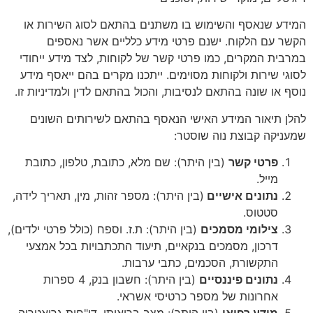
המידע שנאסף והשימוש בו משתנים בהתאם לסוג השירות או
הקשר עם הלקוח. ישנם פרטי מידע כלליים אשר נאספים
במרבית המקרים, כמו פרטי קשר של לקוחות, לצד מידע ייחודי
לסוגי שירות ולקוחות מסוימים. ייתכנו מקרים בהם ייאסף מידע
נוסף או שונה בהתאם לנסיבות, והכול בהתאם לדין ולמדיניות זו.
להלן תיאור המידע האישי הנאסף בהתאם לשירותים השונים
שמעניקה קבוצת נוה שוסטר:
פרטי קשר
(בין היתר): שם מלא, כתובת, טלפון, כתובת
מייל.
נתונים אישיים
(בין היתר):
מספר זהות, מין, תאריך לידה,
סטטוס.
צילומי מסמכים
(בין היתר): ת.ז. וספח (כולל פרטי ילדים),
דרכון, מסמכים בנקאיים, תיעוד התכתבויות בכל אמצעי
התקשורת, הסכמים, כתבי ערבות.
נתונים פיננסיים
(בין היתר): חשבון בנק, 4 ספרות
אחרונות של מספר כרטיסי אשראי.
מידע רפואי
(בין היתר): מצב בריאותי, דו"חות גריאטריה