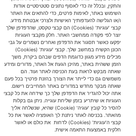
והתקין, ובכלל זה כדי לאסוף נתונים סטטיסטיים אודות
השימוש באתר, לאימות פרטים, כדי להתאים את האתר
ו/או הגלישה להעדפותיך האישיות ולצרכי אבטחת מידע.
קבצי 'עוגיות' (Cookies) הם קבצי טקסט, שהדפדפן שלך
יוצר לפי פקודה ממחשבי האתר. חלק מקבצי העוגיות
יפקעו כאשר תסגור את הדפדפן ואחרים נשמרים על גבי
הכונן הקשיח במחשב שלך. קבצי 'עוגיות' (Cookies)
מכילים מידע מגוון כדוגמת הדפים שבהם ביקרת, משך
הזמן ששהית באתר, מהיכן הגעת אל האתר, מדורים ומידע
שאתה מבקש לראות בעת הכניסה לאתר ועוד. הם
משמשים גם כדי לייתר את הצורך בהזנת פרטיך בכל פעם
שאתה מבקר מחדש במדורים באתר המחייבים רישום.
אתה יכול להגדיר את הדפדפן שלך כך שידחה את כל קבצי
העוגיות או שיתריע בזמן שליחת עוגייה. ניתן גם בקלות
להסיר כל קובץ 'עוגיה' (Cookie) שהיא, שנשלחה אליך
מהאתר. בכניסה לאתר ניתנת לך האופציה לאשר את כל
קבצי ה'עוגיות' (Cookies) לדחות את כולם או לאשר
חלקית באמצעות התאמה אישית.